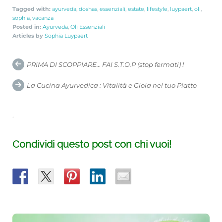
Tagged with:
ayurveda
,
doshas
,
essenziali
,
estate
,
lifestyle
,
luypaert
,
oli
,
sophia
,
vacanza
Posted in:
Ayurveda
,
Oli Essenziali
Articles by
Sophia Luypaert
Post
PRIMA DI SCOPPIARE… FAI S.T.O.P (stop fermati) !
navigation
La Cucina Ayurvedica : Vitalità e Gioia nel tuo Piatto
.
Condividi questo post con chi vuoi!