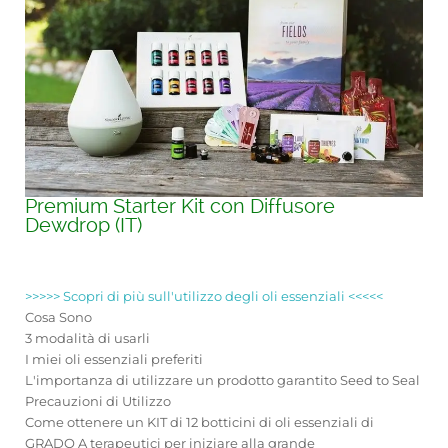
Premium Starter Kit con Diffusore
Dewdrop (IT)
>>>>> Scopri di più sull'utilizzo degli oli essenziali <<<<<
Cosa Sono
3 modalità di usarli
I miei oli essenziali preferiti
L'importanza di utilizzare un prodotto garantito Seed to Seal
Precauzioni di Utilizzo
Come ottenere un KIT di 12 botticini di oli essenziali di
GRADO A terapeutici per iniziare alla grande