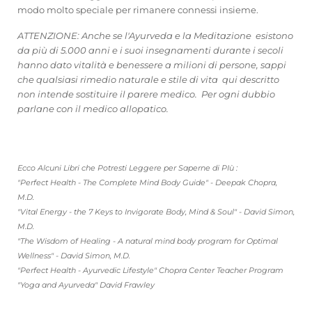
modo molto speciale per rimanere connessi insieme.
ATTENZIONE: Anche se l'Ayurveda e la Meditazione esistono
da più di 5.000 anni e i suoi insegnamenti durante i secoli
hanno dato vitalità e benessere a milioni di persone, sappi
che qualsiasi rimedio naturale e stile di vita qui descritto
non intende sostituire il parere medico. Per ogni dubbio
parlane con il medico allopatico.
Ecco Alcuni Libri che Potresti Leggere per Saperne di PIù :
"Perfect Health - The Complete Mind Body Guide" - Deepak Chopra,
M.D.
"Vital Energy - the 7 Keys to Invigorate Body, Mind & Soul" - David Simon,
M.D.
"The Wisdom of Healing - A natural mind body program for Optimal
Wellness" - David Simon, M.D.
"Perfect Health - Ayurvedic Lifestyle" Chopra Center Teacher Program
"Yoga and Ayurveda" David Frawley