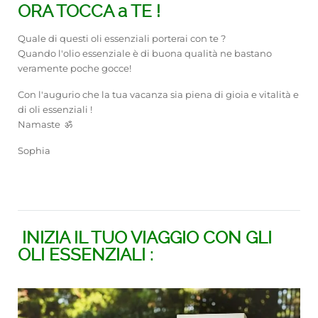
ORA TOCCA a TE !
Quale di questi oli essenziali porterai con te ?
Quando l'olio essenziale è di buona qualità ne bastano
veramente poche gocce!
Con l'augurio che la tua vacanza sia piena di gioia e vitalità e
di oli essenziali !
Namaste ॐ
Sophia
INIZIA IL TUO VIAGGIO CON GLI
OLI ESSENZIALI :