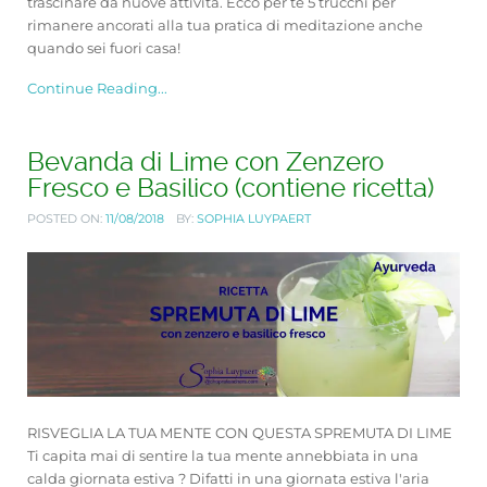
trascinare da nuove attività. Ecco per te 5 trucchi per
rimanere ancorati alla tua pratica di meditazione anche
quando sei fuori casa!
Continue Reading...
Bevanda di Lime con Zenzero
Fresco e Basilico (contiene ricetta)
POSTED ON:
11/08/2018
BY:
SOPHIA LUYPAERT
RISVEGLIA LA TUA MENTE CON QUESTA SPREMUTA DI LIME
Ti capita mai di sentire la tua mente annebbiata in una
calda giornata estiva ? Difatti in una giornata estiva l'aria