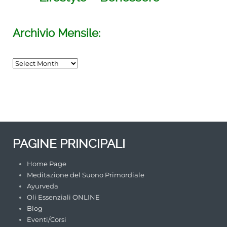
Archivio Mensile:
INCONTRO di MEDITAZIONE del
SUONO PRIMORDIALE
TORINO
/su_row]
PAGINE PRINCIPALI
Home Page
Meditazione del Suono Primordiale
Ayurveda
Oli Essenziali ONLINE
Blog
Eventi/Corsi