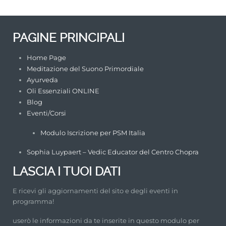
VEN
ERD
I
PAGINE PRINCIPALI
dall
e 18h45 alle 20
Home Page
c/o TANGONAUTI
Meditazione del Suono Primordiale
Via Assarotti 6 TORINO
Ayurveda
Oli Essenziali ONLINE
Blog
Eventi/Corsi
Modulo Iscrizione per PSM Italia
Sophia Luypaert – Vedic Educator del Centro Chopra
LASCIA I TUOI DATI
E ricevi gli aggiornamenti del sito e degli eventi in
programma!
userò le informazioni da te inserite in questo modulo per