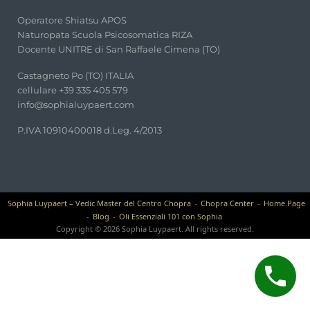
Operatore Shiatsu APOS
Naturopata Scuola Psicosomatica RIZA
Docente UNITRE di San Raffaele Cimena (TO)
Castagneto Po (TO) ITALIA
cellulare +39 335 405 579
info@sophialuypaert.com
P.IVA 10910400018 d.Leg. 4/2013
Sophia Luypaert – Vedic Master del Centro Chopra
Chopra Center
Home Page
Blog
Oli Essenziali 101 con Sophia
Copyright © 2026 Sophia Luypaert. All rights reserved.