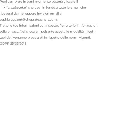
Puoi cambiare in ogni momento basterà cliccare il
link
"unsubscribe"
che trovi in fondo a tutte le email che
riceverai da me, oppure invia un email a
sophialuypaert@choprateachers.com.
Tratto le tue informazioni con rispetto. Per ulteriori informazioni
sulla privacy. Nel cliccare il pulsante accetti le modalità in cui i
tuoi dati verranno processati in rispetto delle normi vigenti.
GDPR 25/05/2018