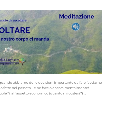
ndo abbiamo delle decisioni importante da fare facciamo
 ho fatte nel passato... e ne faccio ancora mentalmente!
uole?), all'aspetto economico (quanto mi costerà?) ...