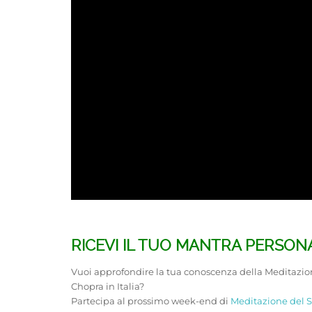
RICEVI IL TUO MANTRA PERSON
Vuoi approfondire la tua conoscenza della Meditazion
Chopra in Italia?
Partecipa al prossimo week-end di
Meditazione del 