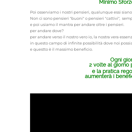
Minimo Sforz
Poi osserviamo i nostri pensieri, qualunque essi siano
Non ci sono pensieri "buoni" o pensieri "cattivi", sem
e poi usiamo il mantra per andare oltre i pensieri.
per andare dove?
per andare verso il nostro vero io, la nostra vera essenz
in questo campo di infinite possibilità dove noi possia
e questto è il massimo beneficio.
Ogni gio
2 volte al giorno 
e la pratica reg
aumenterà i benefic