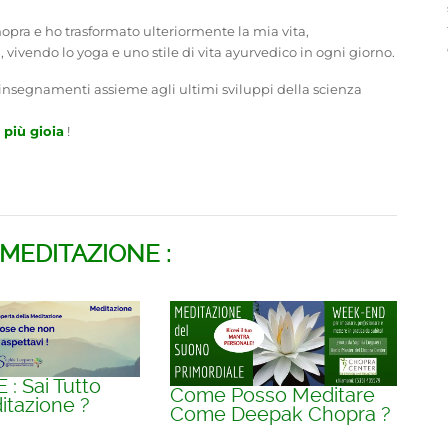
pra e ho trasformato ulteriormente la mia vita,
ivendo lo yoga e uno stile di vita ayurvedico in ogni giorno.
 insegnamenti assieme agli ultimi sviluppi della scienza
 più gioia
!
 MEDITAZIONE :
: Sai Tutto
Come Posso Meditare
itazione ?
Come Deepak Chopra ?