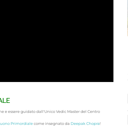
ALE
e e essere guidato dall'Unico Vedic Master del Centro
Suono Primordiale
come insegnato da
Deepak Chopra
!