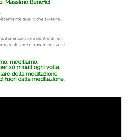
o, Massimo Benefici
.
plicemente quello che avviene...
a, il silenzio che è dentro di noi,
mo realizzare e trovare noi stessi.
rno, meditiamo,
per 20 minuti ogni volta,
olare della meditazione
i fuori dalla meditazione.