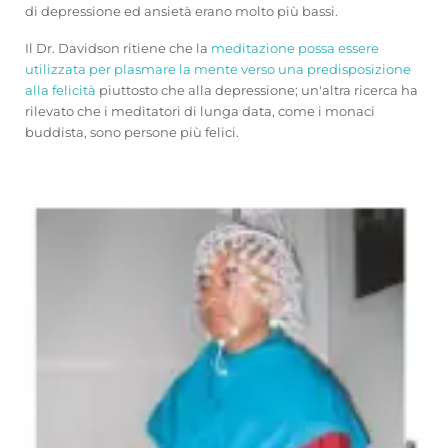
di depressione ed ansietà erano molto più bassi.
Il Dr. Davidson ritiene che la
meditazione possa essere
utilizzata per plasmare la mente verso una predisposizione
alla felicità
piuttosto che alla depressione; un'altra ricerca ha
rilevato che i meditatori di lunga data, come i monaci
buddista, sono persone più felici.