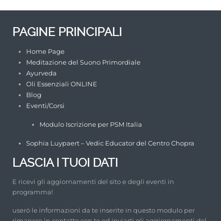
PAGINE PRINCIPALI
Home Page
Meditazione del Suono Primordiale
Ayurveda
Oli Essenziali ONLINE
Blog
Eventi/Corsi
Modulo Iscrizione per PSM Italia
Sophia Luypaert – Vedic Educator del Centro Chopra
LASCIA I TUOI DATI
E ricevi gli aggiornamenti del sito e degli eventi in
programma!
userò le informazioni da te inserite in questo modulo per
rimanere in contatto con te ed inviarti gli aggiornamenti del