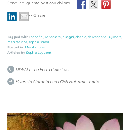
Condividi questo post con chi ami! - -
- - Grazie!
Tagged with:
benefici
,
benessere
,
bisogni
,
chopra
,
depressione
,
luypaert
,
meditazione
,
sophia
,
stress
Posted in:
Meditazione
Articles by
Sophia Luypaert
Post
DIWALI – La Festa delle Luci
navigation
Vivere in Sintonia con i Cicli Naturali – notte
.