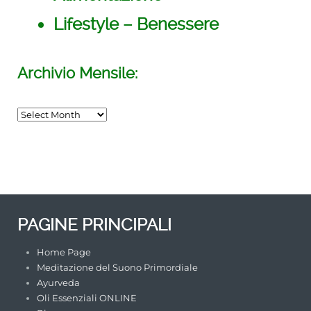
Lifestyle – Benessere
Archivio Mensile:
INCONTRO di MEDITAZIONE del
SUONO PRIMORDIALE
TORINO
/su_row]
PAGINE PRINCIPALI
Home Page
Meditazione del Suono Primordiale
Ayurveda
Oli Essenziali ONLINE