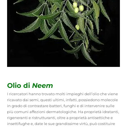
Olio di
Neem
I ricercatori hanno trovato molti impieghi dell’olio che viene
ricavato dai semi, questi ultimi,
infatti, possiedono molecole
in grado di contrastare batteri, funghi e di intervenire sulle
più comuni affezioni dermatologiche. Ha proprietà idratanti,
rigeneranti e ristrutturanti, oltre a proprietà antisettiche e
insettifughe e, date le sue grandissime virtù, può costituire