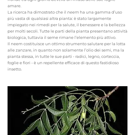
amare.
La ricerca ha dimostrato che il
neem
ha una gamma d’uso
più vasta di qualsiasi altra pianta: è stato largamente
impiegato nei rimedi per la salute, il benessere e la bellezza
per molti secoli. Tutte le parti della pianta presentano attività
biologica, tuttavia il seme rimane l’elemento più attivo.
Il neem costituisce un ottimo strumento salutare per la lotta
alle zanzare, in quanto non solamente l’olio dei semi, ma la
pianta stessa, in tutte le sue parti - radici, legno, corteccia,
foglie e fiori - è un repellente efficace di questo fastidioso
insetto.