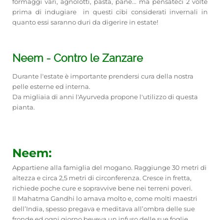
formaggi vari, agnolotti, pasta, pane... ma pensateci 2 volte
prima di indugiare in questi cibi considerati invernali in
quanto essi saranno duri da digerire in estate!
Neem - Contro le Zanzare
Durante l'estate è importante prendersi cura della nostra
pelle esterne ed interna.
Da migliaia di anni l'Ayurveda propone l'utilizzo di questa
pianta.
Neem:
Appartiene alla famiglia del mogano. Raggiunge 30 metri di
altezza e circa 2,5 metri di circonferenza. Cresce in fretta,
richiede poche cure e sopravvive bene nei terreni poveri.
Il Mahatma Gandhi lo amava molto e, come molti maestri
dell’India, spesso pregava e meditava all’ombra delle sue
fronde ed ogni giorno beveva un infuso delle sue foglie