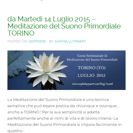
da Martedi 14 Luglio 2015 –
Meditazione del Suono Primordiale
TORINO
POSTED ON:
02/07/2015
BY:
SOPHIA LUYPAERT
La Meditazione del Suono Primordiale è una tecnica
semplice che può essere pratica da chiunque e ovunque...
anche a TORINO ! Per la sua semplicità si adatta
perfettamente anche ai ritmi di vita e di lavoro intensi. La
Meditazione del Suono Primordiale si impara facilmente in
quattro...