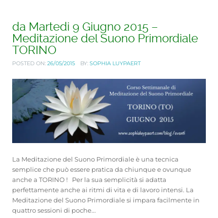
da Martedi 9 Giugno 2015 –
Meditazione del Suono Primordiale
TORINO
POSTED ON:
26/05/2015
BY:
SOPHIA LUYPAERT
La Meditazione del Suono Primordiale è una tecnica
semplice che può essere pratica da chiunque e ovunque
anche a TORINO ! Per la sua semplicità si adatta
perfettamente anche ai ritmi di vita e di lavoro intensi. La
Meditazione del Suono Primordiale si impara facilmente in
quattro sessioni di poche...