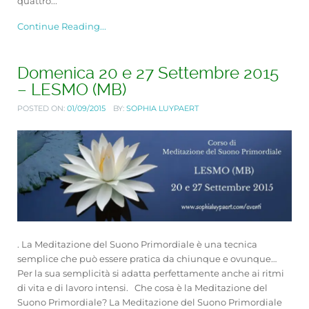
quattro...
Continue Reading...
Domenica 20 e 27 Settembre 2015
– LESMO (MB)
POSTED ON:
01/09/2015
BY:
SOPHIA LUYPAERT
. La Meditazione del Suono Primordiale è una tecnica
semplice che può essere pratica da chiunque e ovunque…
Per la sua semplicità si adatta perfettamente anche ai ritmi
di vita e di lavoro intensi. Che cosa è la Meditazione del
Suono Primordiale? La Meditazione del Suono Primordiale