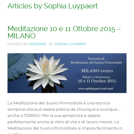
Articles by
Sophia Luypaert
Meditazione 10 e 11 Ottobre 2015 –
MILANO
POSTED ON:
10/09/2015
BY:
SOPHIA LUYPAERT
La Meditazione del Suono Primordiale è una tecnica
semplice che può essere pratica da chiunque e ovunque...
anche a TORINO ! Per la sua semplicità si adatta
perfettamente anche ai ritmi di vita e di lavoro intensi. La
Meditazione del Suono Primordiale si impara facilmente in