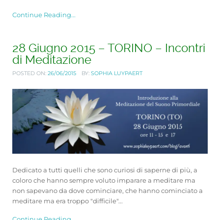
Continue Reading...
28 Giugno 2015 – TORINO – Incontri
di Meditazione
POSTED ON:
26/06/2015
BY:
SOPHIA LUYPAERT
Dedicato a tutti quelli che sono curiosi di saperne di più, a
coloro che hanno sempre voluto imparare a meditare ma
non sapevano da dove cominciare, che hanno cominciato a
meditare ma era troppo "difficile"...
Continue Reading...