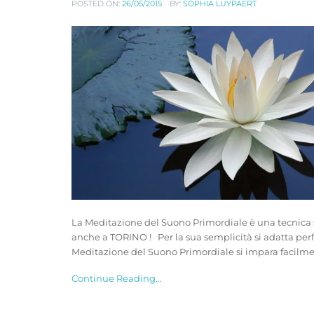
POSTED ON:
26/05/2015
BY:
SOPHIA LUYPAERT
La Meditazione del Suono Primordiale è una tecnica
anche a TORINO ! Per la sua semplicità si adatta perfe
Meditazione del Suono Primordiale si impara facilment
Continue Reading...