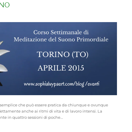
INO
 semplice che può essere pratica da chiunque e ovunque
ttamente anche ai ritmi di vita e di lavoro intensi. La
e in quattro sessioni di poche...