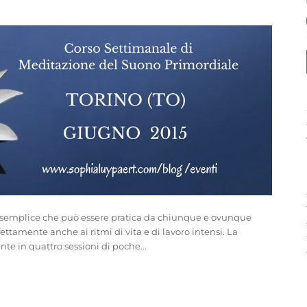
 semplice che può essere pratica da chiunque e ovunque
ttamente anche ai ritmi di vita e di lavoro intensi. La
e in quattro sessioni di poche...