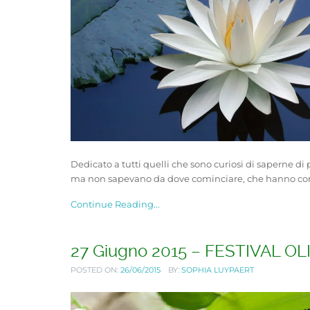
Dedicato a tutti quelli che sono curiosi di saperne d
ma non sapevano da dove cominciare, che hanno comin
Continue Reading...
27 Giugno 2015 – FESTIVAL OLI
POSTED ON:
26/06/2015
BY:
SOPHIA LUYPAERT