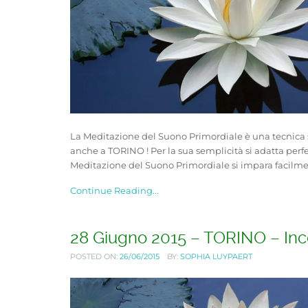
La Meditazione del Suono Primordiale è una tecnica 
anche a TORINO ! Per la sua semplicità si adatta perfe
Meditazione del Suono Primordiale si impara facilmen
Continue Reading...
28 Giugno 2015 – TORINO – Inco
POSTED ON:
26/06/2015
BY:
SOPHIA LUYPAERT