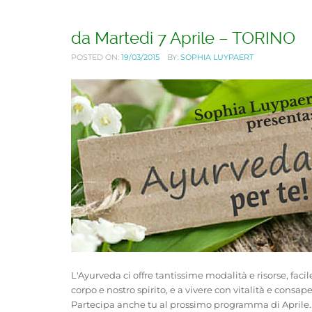
da Martedi 7 Aprile – TORINO
POSTED ON:
19/03/2015
BY:
SOPHIA LUYPAERT
L'Ayurveda ci offre tantissime modalità e risorse, ​facil
corpo e nostro spirito, ​e a vivere con vitalità e consap
Partecipa anche tu al prossimo programma di Aprile..