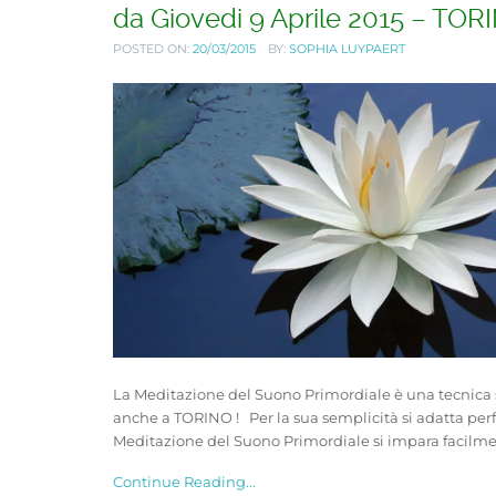
da Giovedi 9 Aprile 2015 – TOR
POSTED ON:
20/03/2015
BY:
SOPHIA LUYPAERT
La Meditazione del Suono Primordiale è una tecnica
anche a TORINO ! Per la sua semplicità si adatta perfe
Meditazione del Suono Primordiale si impara facilment
Continue Reading...