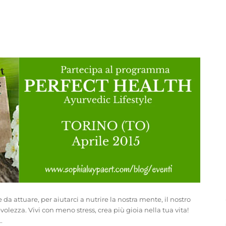
e da attuare, per aiutarci a nutrire la nostra mente, ​il nostro
evolezza. Vivi con meno stress, crea più gioia nella tua vita!
.