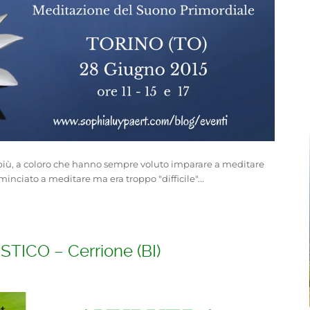
i più, a coloro che hanno sempre voluto imparare a meditare
ciato a meditare ma era troppo "difficile"...
STICO – Cerrione (BI)