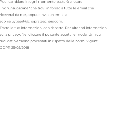
Puoi cambiare in ogni momento basterà cliccare il
link
"unsubscribe"
che trovi in fondo a tutte le email che
riceverai da me, oppure invia un email a
sophialuypaert@choprateachers.com.
Tratto le tue informazioni con rispetto. Per ulteriori informazioni
sulla privacy. Nel cliccare il pulsante accetti le modalità in cui i
tuoi dati verranno processati in rispetto delle normi vigenti.
GDPR 25/05/2018