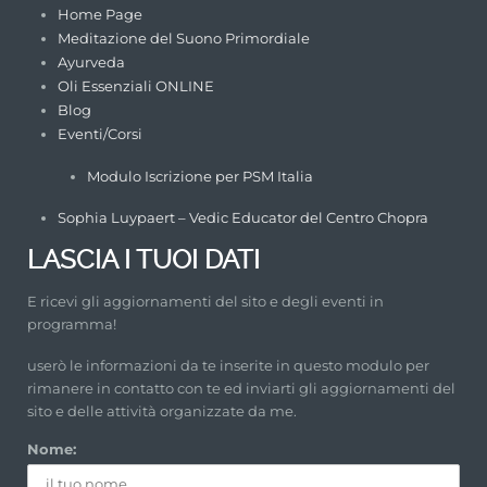
Home Page
Meditazione del Suono Primordiale
Ayurveda
Oli Essenziali ONLINE
Blog
Eventi/Corsi
Modulo Iscrizione per PSM Italia
Sophia Luypaert – Vedic Educator del Centro Chopra
LASCIA I TUOI DATI
E ricevi gli aggiornamenti del sito e degli eventi in
programma!
userò le informazioni da te inserite in questo modulo per
rimanere in contatto con te ed inviarti gli aggiornamenti del
sito e delle attività organizzate da me.
Nome: