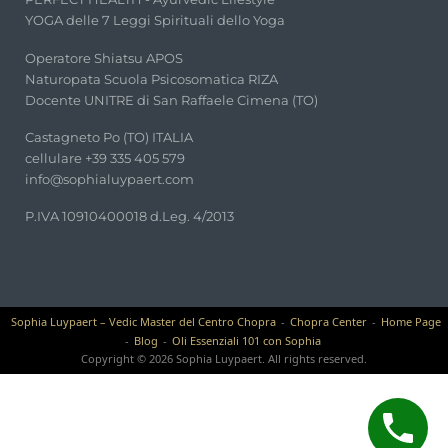
YOGA delle 7 Leggi Spirituali dello Yoga
Operatore Shiatsu APOS
Naturopata Scuola Psicosomatica RIZA
Docente UNITRE di San Raffaele Cimena (TO)
Castagneto Po (TO) ITALIA
cellulare +39 335 405 579
info@sophialuypaert.com
P.IVA 10910400018 d.Leg. 4/2013
Sophia Luypaert – Vedic Master del Centro Chopra
Chopra Center
Home Page
Blog
Oli Essenziali 101 con Sophia
Copyright © 2026 Sophia Luypaert. All rights reserved.