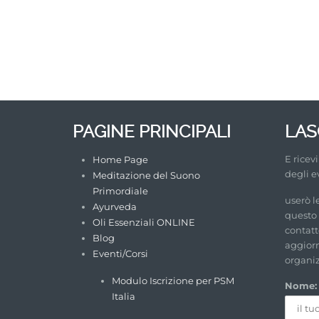
PAGINE PRINCIPALI
LASC
E ricev
Home Page
degli e
Meditazione del Suono
Primordiale
userò l
Ayurveda
questo
Oli Essenziali ONLINE
contatto
Blog
aggiorn
Eventi/Corsi
organi
Modulo Iscrizione per PSM
Nome:
Italia