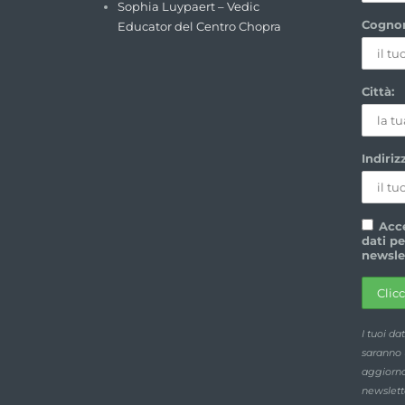
Sophia Luypaert – Vedic
Cogno
Educator del Centro Chopra
Città:
Indiriz
Acce
dati pe
newsle
I tuoi da
saranno u
aggiornam
newslett