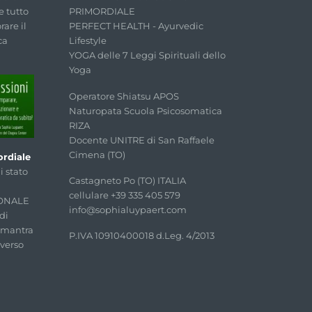
PRIMORDIALE
e tutto
PERFECT HEALTH - Ayurvedic
rare il
Lifestyle
ca
YOGA delle 7 Leggi Spirituali dello
Yoga
Operatore Shiatsu APOS
Naturopata Scuola Psicosomatica
RIZA
Docente UNITRE di San Raffaele
Cimena (TO)
rdiale
 stato
Castagneto Po (TO) ITALIA
cellulare +39 335 405 579
SONALE
info@sophialuypaert.com
di
o mantra
P.IVA 10910400018 d.Leg. 4/2013
iverso