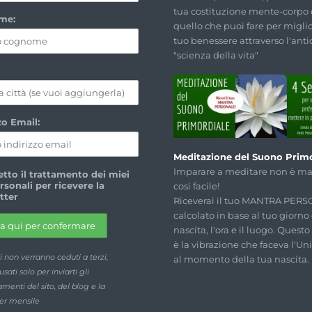
tua costituzione mente-corpo 
me:
quello che puoi fare per miglio
tuo benessere attraverso l'anti
"scienza della vita"
zo Email:
Meditazione del Suono Primo
Imparare a meditare non è mai
tto il trattamento dei miei
rsonali per ricevere la
cosi facile!
tter
Riceverai il tuo MANTRA PER
calcolato in base al tuo giorno 
nascita, l'ora e il luogo. Quest
è la vibrazione che faceva l'Un
ti non verranno ceduti a terzi,
al momento della tua nascita.
sati solo per inviarti gli
enti del sito, del blog e la
er mensile