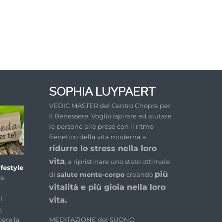
SOPHIA LUYPAERT
VEDIC MASTER del Centro Chopra per
il Benessere. Voglio ispirare ed aiutare
le persone alle prese con il ritmo
frenetico della vita moderna a
ridurre lo stress nella loro
vita
, a ripristinare uno stato ottimale
festyle
più
di
salute mente-corpo
creando
ak
vitalità e più gioia nella loro
l
vita.
,
MEDITAZIONE del SUONO
cere la