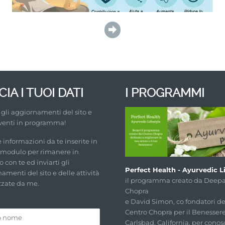
IA I TUOI DATI
I PROGRAMMI
i gli aggiornamenti del sito e
venti in programma!
e informazioni da te inserite in
 modulo per rimanere in
 con te ed inviarti gli
Perfect Health - Ayurvedic Li
amenti del sito e delle attività
il programma creato da Deep
zzate da me.
Chopra
e David Simon, co fondatori de
Centro Chopra per il Benessere
Carlsbad, California, per conos