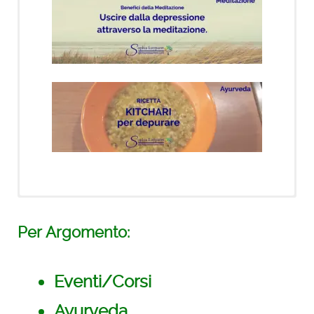
Novità!
Per Argomento:
21 giorni di meditazioni
con Deepak
Eventi/Corsi
Ayurveda