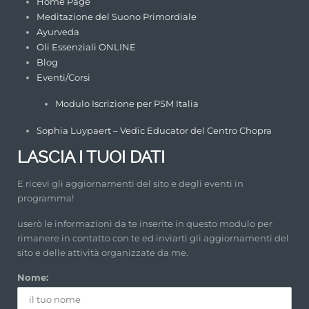
Home Page
Meditazione del Suono Primordiale
Ayurveda
Oli Essenziali ONLINE
Blog
Eventi/Corsi
Modulo Iscrizione per PSM Italia
Sophia Luypaert – Vedic Educator del Centro Chopra
LASCIA I TUOI DATI
E ricevi gli aggiornamenti del sito e degli eventi in
programma!
userò le informazioni da te inserite in questo modulo per
rimanere in contatto con te ed inviarti gli aggiornamenti del
sito e delle attività organizzate da me.
Nome: