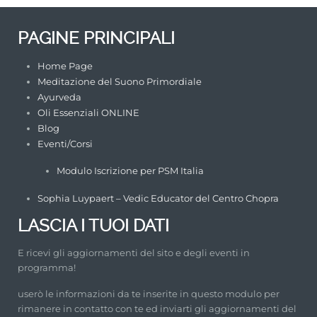
PAGINE PRINCIPALI
Home Page
Meditazione del Suono Primordiale
Ayurveda
Oli Essenziali ONLINE
Blog
Eventi/Corsi
Modulo Iscrizione per PSM Italia
Sophia Luypaert – Vedic Educator del Centro Chopra
LASCIA I TUOI DATI
E ricevi gli aggiornamenti del sito e degli eventi in
programma!
userò le informazioni da te inserite in questo modulo per
rimanere in contatto con te ed inviarti gli aggiornamenti del