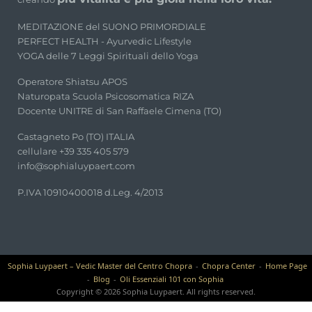
MEDITAZIONE del SUONO PRIMORDIALE
PERFECT HEALTH - Ayurvedic Lifestyle
YOGA delle 7 Leggi Spirituali dello Yoga
Operatore Shiatsu APOS
Naturopata Scuola Psicosomatica RIZA
Docente UNITRE di San Raffaele Cimena (TO)
Castagneto Po (TO) ITALIA
cellulare +39 335 405 579
info@sophialuypaert.com
P.IVA 10910400018 d.Leg. 4/2013
Sophia Luypaert – Vedic Master del Centro Chopra
Chopra Center
Home Page
Blog
Oli Essenziali 101 con Sophia
Copyright © 2026 Sophia Luypaert. All rights reserved.