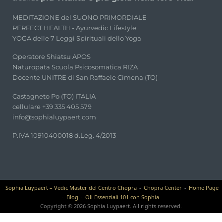
MEDITAZIONE del SUONO PRIMORDIALE
PERFECT HEALTH - Ayurvedic Lifestyle
YOGA delle 7 Leggi Spirituali dello Yoga
Operatore Shiatsu APOS
Naturopata Scuola Psicosomatica RIZA
Docente UNITRE di San Raffaele Cimena (TO)
Castagneto Po (TO) ITALIA
cellulare +39 335 405 579
info@sophialuypaert.com
P.IVA 10910400018 d.Leg. 4/2013
Sophia Luypaert – Vedic Master del Centro Chopra
Chopra Center
Home Page
Blog
Oli Essenziali 101 con Sophia
Copyright © 2026 Sophia Luypaert. All rights reserved.