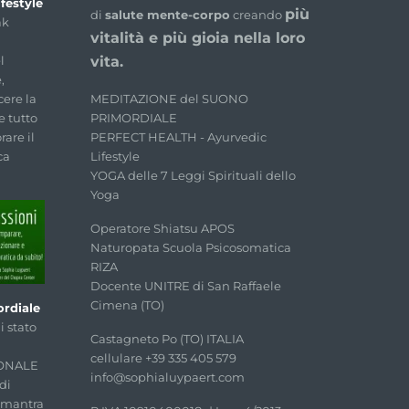
festyle
più
di
salute mente-corpo
creando
ak
vitalità e più gioia nella loro
l
vita.
,
MEDITAZIONE del SUONO
cere la
PRIMORDIALE
e tutto
PERFECT HEALTH - Ayurvedic
rare il
Lifestyle
ca
YOGA delle 7 Leggi Spirituali dello
Yoga
Operatore Shiatsu APOS
Naturopata Scuola Psicosomatica
RIZA
Docente UNITRE di San Raffaele
Cimena (TO)
rdiale
 stato
Castagneto Po (TO) ITALIA
cellulare +39 335 405 579
SONALE
info@sophialuypaert.com
di
o mantra