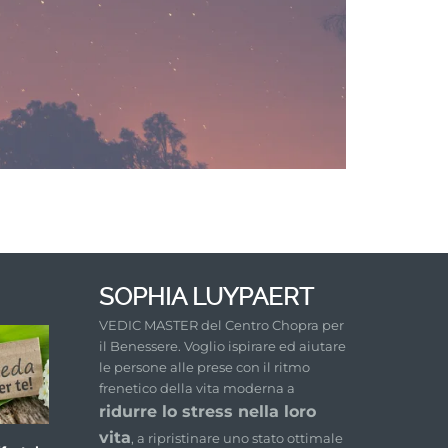
SOPHIA LUYPAERT
VEDIC MASTER del Centro Chopra per
il Benessere. Voglio ispirare ed aiutare
le persone alle prese con il ritmo
frenetico della vita moderna a
ridurre lo stress nella loro
vita
, a ripristinare uno stato ottimale