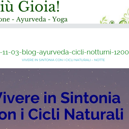
-11-03-blog-ayurveda-cicli-notturni-120
VIVERE IN SINTONIA CON I CICLI NATURALI – NOTTE