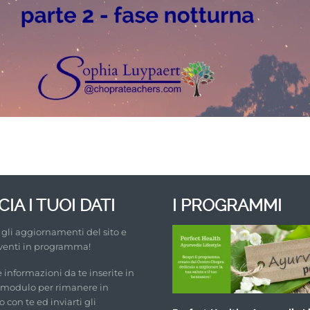
IA I TUOI DATI
I PROGRAMMI
i gli aggiornamenti del sito e
venti in programma!
e informazioni da te inserite in
 modulo per rimanere in
 con te ed inviarti gli