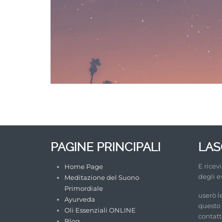
PAGINE PRINCIPALI
LASC
E ricev
Home Page
degli e
Meditazione del Suono
Primordiale
userò l
Ayurveda
questo
Oli Essenziali ONLINE
contatto
Blog