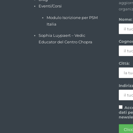
aggiorn
Eventi/Corsi
organi
Modulo Iscrizione per PSM
Nome:
Italia
Sophia Luypaert – Vedic
Cogno
Educator del Centro Chopra
Città:
Indiriz
Acce
dati pe
newsle