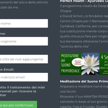
Perfect Health - Ayurvedic Li
amenti del sito e delle attività
il programma creato da Deep
zzate da me.
Chopra
e David Simon, co fondatori de
Centro Chopra per il Benessere
Carlsbad, California, per conos
tua costituzione mente-corpo 
me:
quello che puoi fare per miglio
tuo benessere attraverso l'anti
"scienza della vita"
zo Email:
Meditazione del Suono Primo
Imparare a meditare non è mai
tto il trattamento dei miei
rsonali per ricevere la
cosi facile!
tter
Riceverai il tuo MANTRA PER
calcolato in base al tuo giorno 
nascita, l'ora e il luogo. Quest