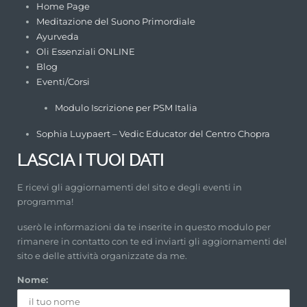
Home Page
Meditazione del Suono Primordiale
Ayurveda
Oli Essenziali ONLINE
Blog
Eventi/Corsi
Modulo Iscrizione per PSM Italia
Sophia Luypaert – Vedic Educator del Centro Chopra
LASCIA I TUOI DATI
E ricevi gli aggiornamenti del sito e degli eventi in
programma!
userò le informazioni da te inserite in questo modulo per
rimanere in contatto con te ed inviarti gli aggiornamenti del
sito e delle attività organizzate da me.
Nome: